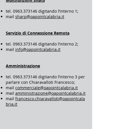
Multifunzioni Sharp
tel.
0963.373146
digitando l’interno 1;
mail
sharp@oapointcalabria.it
Servizio di Connessione Remota
tel.
0963.373146
digitando l’interno 2;
mail
info​@oapointcalabria.it
​Amministrazione
tel.
0963.373146
digitando l’interno 3 per
parlare con Chiaravalloti Francesco;
mail
commerciale@oapointcalabria.it
mail
amministrazione@oapointcalabria.it
mail
francesco.chiaravalloti@oapointcala
bria.it