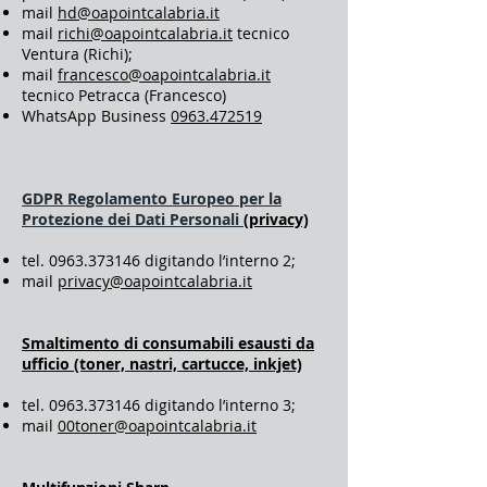
mail
hd@oapointcalabria.it
mail
richi@oapointcalabria.it
tecnico
Ventura (Richi);
mail
francesco@oapointcalabria.it
tecnico Petracca (Francesco)
WhatsApp Business
0963.472519
GDPR
Regolamento Europeo per la
Protezione dei Dati Personali
(privacy)
tel.
0963.373146
digitando l’interno 2;
mail
privacy@oapointcalabria.it
Smaltimento di consumabili esausti da
ufficio (toner, nastri, cartucce, inkjet)
tel.
0963.373146
digitando l’interno 3;
mail
00toner@oapointcalabria.it